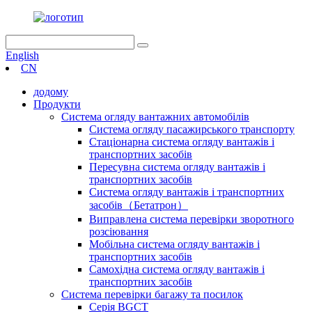
English
CN
додому
Продукти
Система огляду вантажних автомобілів
Система огляду пасажирського транспорту
Стаціонарна система огляду вантажів і
транспортних засобів
Пересувна система огляду вантажів і
транспортних засобів
Система огляду вантажів і транспортних
засобів（Бетатрон）
Виправлена ​​система перевірки зворотного
розсіювання
Мобільна система огляду вантажів і
транспортних засобів
Самохідна система огляду вантажів і
транспортних засобів
Система перевірки багажу та посилок
Серія BGCT