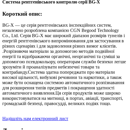
Система рентгенівського контролю серії BG-X
Короткий опис:
BG-X — це серія рентгенівських інспекційних систем,
незалежно розроблена компанією CGN Begood Technology
Co., Ltd. Серія BG-X має широкий діапазон розмірів тунелів і
енергій рентгенівського випромінювання для застосування в
різних сценаріях і для задоволення різних вимог клієнтів.
.Розрізняючи матеріали за допомогою методів подвійної
енергії та відображаючи органічні, неорганічні та суміші за
допомогою псевдокольору, операторам служби безпеки легше
зрозуміти й проаналізувати небезпечні товари та
контрабанду.Система здатна попереджати про матеріали
високої щільності, вибухові речовини та наркотики, а також
може бути оснащена системою автоматичного розпізнавання
для розширення типів предметів і покращення здатності
автоматичного виявлення.Ця серія продуктів може широко
використовуватися на митниці, в портах, авіації, транспорті,
громадській безпеці, правосудді, великих подіях тощо.
Надішліть нам електронний лист