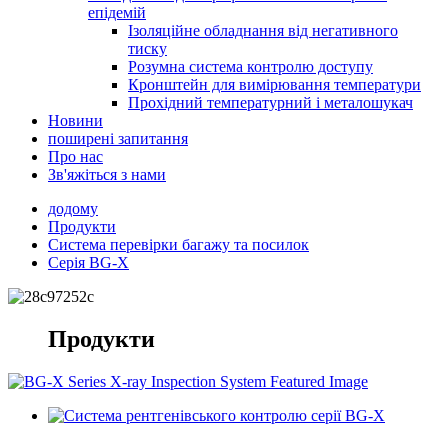
епідемій
Ізоляційне обладнання від негативного
тиску
Розумна система контролю доступу
Кронштейн для вимірювання температури
Прохідний температурний і металошукач
Новини
поширені запитання
Про нас
Зв'яжіться з нами
додому
Продукти
Система перевірки багажу та посилок
Серія BG-X
Продукти