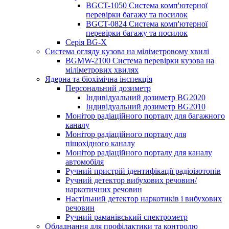
BGCT-1050 Система комп'ютерної
перевірки багажу та посилок
BGCT-0824 Система комп'ютерної
перевірки багажу та посилок
Серія BG-X
Система огляду кузова на міліметровому хвилі
BGMW-2100 Система перевірки кузова на
міліметрових хвилях
Ядерна та біохімічна інспекція
Персональний дозиметр
Індивідуальний дозиметр BG2020
Індивідуальний дозиметр BG2010
Монітор радіаційного порталу для багажного
каналу
Монітор радіаційного порталу для
пішохідного каналу
Монітор радіаційного порталу для каналу
автомобіля
Ручний пристрій ідентифікації радіоізотопів
Ручний детектор вибухових речовин/
наркотичних речовин
Настільний детектор наркотиків і вибухових
речовин
Ручний раманівський спектрометр
Обладнання для профілактики та контролю