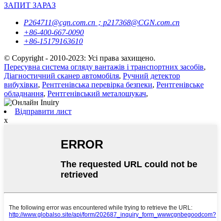
ЗАПИТ ЗАРАЗ
P264711@cgn.com.cn；p217368@CGN.com.cn
+86-400-667-0090
+86-15179163610
© Copyright - 2010-2023: Усі права захищено.
Пересувна система огляду вантажів і транспортних засобів
,
Діагностичний сканер автомобіля
,
Ручний детектор
вибухівки
,
Рентгенівська перевірка безпеки
,
Рентгенівське
обладнання
,
Рентгенівський металошукач
,
Відправити лист
x