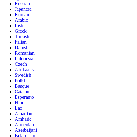
Russian
Japanese
Korean
Arabic
Irish
Greek
Turkish
Italian
Danish
Romanian
Indonesian
Czech
Afrikaans
Swedish
Polish
Basque
Catalan
Esperanto
Hindi
Lao
Albanian
Amharic
Armenian
Azerbaijani
Belarusian