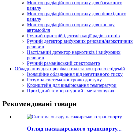
Монітор радіаційного порталу для багажного
каналу
Монітор радіаційного порталу для пішохідного
каналу
Монітор радіаційного порталу для каналу
автомобіля
Ручний пристрій ідентифікації радіоізотопів
Ручний детектор вибухових речовин/наркотичних
речовин
Настільний детектор наркотиків і вибухових
речовин
Ручний раманівський спектрометр
Обладнання для профілактики та контролю епідемій
Ізоляційне обладнання від негативного тиску
Розумна система контролю доступу
Кронштейн для вимірювання температури
Прохідний температурний і металошукач
Рекомендовані товари
Огляд пасажирського транспорту...