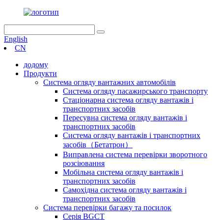
English
CN
додому
Продукти
Система огляду вантажних автомобілів
Система огляду пасажирського транспорту
Стаціонарна система огляду вантажів і
транспортних засобів
Пересувна система огляду вантажів і
транспортних засобів
Система огляду вантажів і транспортних
засобів（Бетатрон）
Виправлена ​​система перевірки зворотного
розсіювання
Мобільна система огляду вантажів і
транспортних засобів
Самохідна система огляду вантажів і
транспортних засобів
Система перевірки багажу та посилок
Серія BGCT