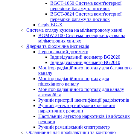
BGCT-1050 Система комп'ютерної
перевірки багажу та посилок
BGCT-0824 Система комп'ютерної
перевірки багажу та посилок
Серія BG-X
Система огляду кузова на міліметровому хвилі
BGMW-2100 Система перевірки кузова на
міліметрових хвилях
Ядерна та біохімічна інспекція
Персональний дозиметр
Індивідуальний дозиметр BG2020
Індивідуальний дозиметр BG2010
Монітор радіаційного порталу для багажного
каналу
Монітор радіаційного порталу для
пішохідного каналу
Монітор радіаційного порталу для каналу
автомобіля
Ручний пристрій ідентифікації радіоізотопів
Ручний детектор вибухових речовин/
наркотичних речовин
Настільний детектор наркотиків і вибухових
речовин
Ручний раманівський спектрометр
Обладнання для профілактики та контролю