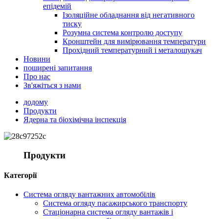
епідемій
Ізоляційне обладнання від негативного
тиску
Розумна система контролю доступу
Кронштейн для вимірювання температури
Прохідний температурний і металошукач
Новини
поширені запитання
Про нас
Зв'яжіться з нами
додому
Продукти
Ядерна та біохімічна інспекція
Продукти
Категорії
Система огляду вантажних автомобілів
Система огляду пасажирського транспорту
Стаціонарна система огляду вантажів і