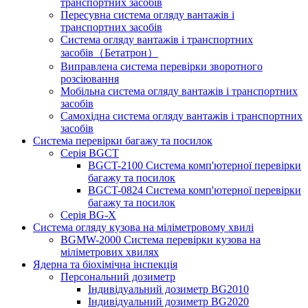
транспортних засобів
Пересувна система огляду вантажів і
транспортних засобів
Система огляду вантажів і транспортних
засобів（Бетатрон）
Виправлена ​​система перевірки зворотного
розсіювання
Мобільна система огляду вантажів і транспортних
засобів
Самохідна система огляду вантажів і транспортних
засобів
Система перевірки багажу та посилок
Серія BGCT
BGCT-2100 Система комп'ютерної перевірки
багажу та посилок
BGCT-0824 Система комп'ютерної перевірки
багажу та посилок
Серія BG-X
Система огляду кузова на міліметровому хвилі
BGMW-2000 Система перевірки кузова на
міліметрових хвилях
Ядерна та біохімічна інспекція
Персональний дозиметр
Індивідуальний дозиметр BG2010
Індивідуальний дозиметр BG2020