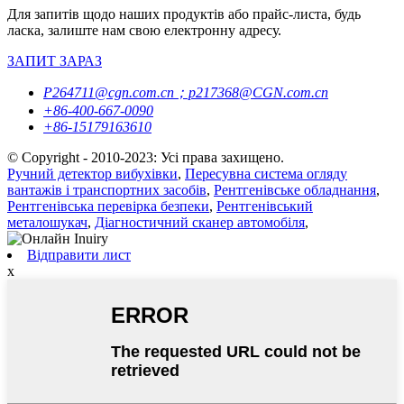
Для запитів щодо наших продуктів або прайс-листа, будь
ласка, залиште нам свою електронну адресу.
ЗАПИТ ЗАРАЗ
P264711@cgn.com.cn；p217368@CGN.com.cn
+86-400-667-0090
+86-15179163610
© Copyright - 2010-2023: Усі права захищено.
Ручний детектор вибухівки
,
Пересувна система огляду
вантажів і транспортних засобів
,
Рентгенівське обладнання
,
Рентгенівська перевірка безпеки
,
Рентгенівський
металошукач
,
Діагностичний сканер автомобіля
,
Відправити лист
x