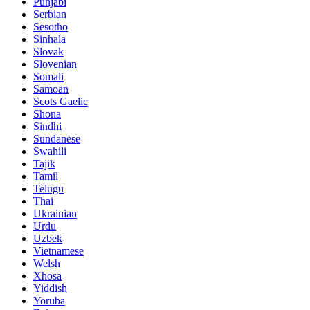
Punjabi
Serbian
Sesotho
Sinhala
Slovak
Slovenian
Somali
Samoan
Scots Gaelic
Shona
Sindhi
Sundanese
Swahili
Tajik
Tamil
Telugu
Thai
Ukrainian
Urdu
Uzbek
Vietnamese
Welsh
Xhosa
Yiddish
Yoruba