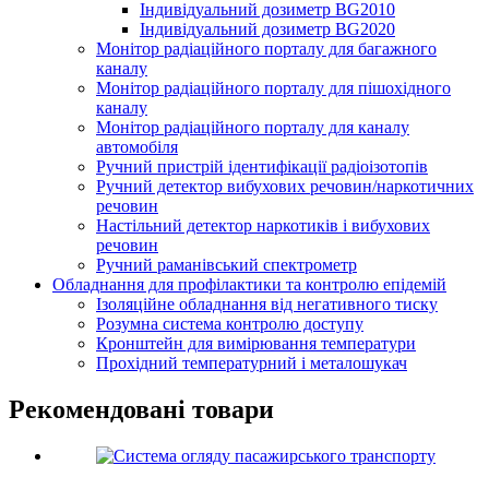
Індивідуальний дозиметр BG2010
Індивідуальний дозиметр BG2020
Монітор радіаційного порталу для багажного
каналу
Монітор радіаційного порталу для пішохідного
каналу
Монітор радіаційного порталу для каналу
автомобіля
Ручний пристрій ідентифікації радіоізотопів
Ручний детектор вибухових речовин/наркотичних
речовин
Настільний детектор наркотиків і вибухових
речовин
Ручний раманівський спектрометр
Обладнання для профілактики та контролю епідемій
Ізоляційне обладнання від негативного тиску
Розумна система контролю доступу
Кронштейн для вимірювання температури
Прохідний температурний і металошукач
Рекомендовані товари