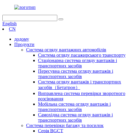
English
CN
додому
Продукти
Система огляду вантажних автомобілів
Система огляду пасажирського транспорту
Стаціонарна система огляду вантажів і
транспортних засобів
Пересувна система огляду вантажів і
транспортних засобів
Система огляду вантажів і транспортних
засобів（Бетатрон）
Виправлена ​​система перевірки зворотного
розсіювання
Мобільна система огляду вантажів і
транспортних засобів
Самохідна система огляду вантажів і
транспортних засобів
Система перевірки багажу та посилок
Серія BGCT