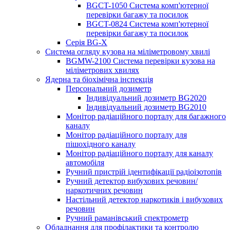
BGCT-1050 Система комп'ютерної
перевірки багажу та посилок
BGCT-0824 Система комп'ютерної
перевірки багажу та посилок
Серія BG-X
Система огляду кузова на міліметровому хвилі
BGMW-2100 Система перевірки кузова на
міліметрових хвилях
Ядерна та біохімічна інспекція
Персональний дозиметр
Індивідуальний дозиметр BG2020
Індивідуальний дозиметр BG2010
Монітор радіаційного порталу для багажного
каналу
Монітор радіаційного порталу для
пішохідного каналу
Монітор радіаційного порталу для каналу
автомобіля
Ручний пристрій ідентифікації радіоізотопів
Ручний детектор вибухових речовин/
наркотичних речовин
Настільний детектор наркотиків і вибухових
речовин
Ручний раманівський спектрометр
Обладнання для профілактики та контролю