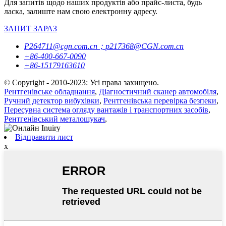
Для запитів щодо наших продуктів або прайс-листа, будь
ласка, залиште нам свою електронну адресу.
ЗАПИТ ЗАРАЗ
P264711@cgn.com.cn；p217368@CGN.com.cn
+86-400-667-0090
+86-15179163610
© Copyright - 2010-2023: Усі права захищено.
Рентгенівське обладнання
,
Діагностичний сканер автомобіля
,
Ручний детектор вибухівки
,
Рентгенівська перевірка безпеки
,
Пересувна система огляду вантажів і транспортних засобів
,
Рентгенівський металошукач
,
Відправити лист
x