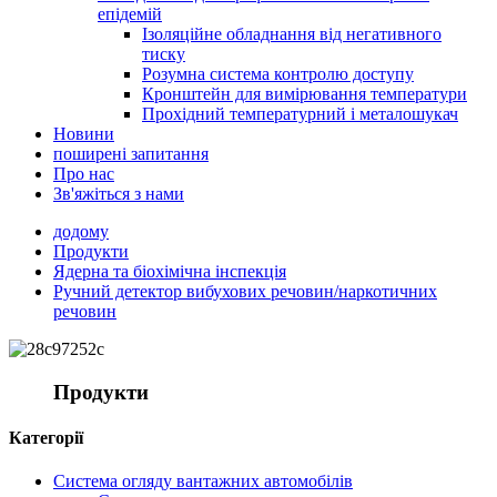
епідемій
Ізоляційне обладнання від негативного
тиску
Розумна система контролю доступу
Кронштейн для вимірювання температури
Прохідний температурний і металошукач
Новини
поширені запитання
Про нас
Зв'яжіться з нами
додому
Продукти
Ядерна та біохімічна інспекція
Ручний детектор вибухових речовин/наркотичних
речовин
Продукти
Категорії
Система огляду вантажних автомобілів