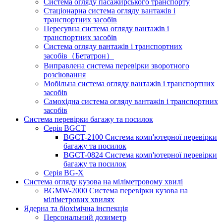
Система огляду пасажирського транспорту
Стаціонарна система огляду вантажів і
транспортних засобів
Пересувна система огляду вантажів і
транспортних засобів
Система огляду вантажів і транспортних
засобів（Бетатрон）
Виправлена ​​система перевірки зворотного
розсіювання
Мобільна система огляду вантажів і транспортних
засобів
Самохідна система огляду вантажів і транспортних
засобів
Система перевірки багажу та посилок
Серія BGCT
BGCT-2100 Система комп'ютерної перевірки
багажу та посилок
BGCT-0824 Система комп'ютерної перевірки
багажу та посилок
Серія BG-X
Система огляду кузова на міліметровому хвилі
BGMW-2000 Система перевірки кузова на
міліметрових хвилях
Ядерна та біохімічна інспекція
Персональний дозиметр