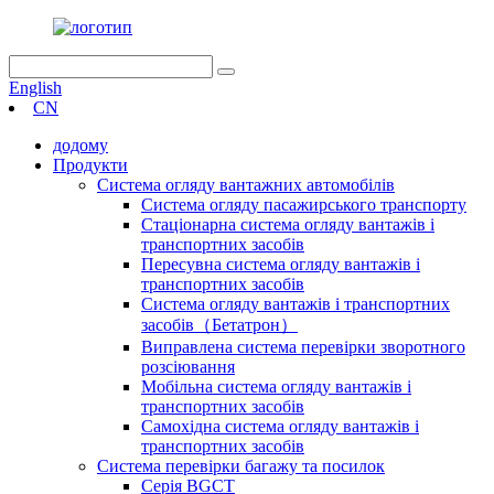
English
CN
додому
Продукти
Система огляду вантажних автомобілів
Система огляду пасажирського транспорту
Стаціонарна система огляду вантажів і
транспортних засобів
Пересувна система огляду вантажів і
транспортних засобів
Система огляду вантажів і транспортних
засобів（Бетатрон）
Виправлена ​​система перевірки зворотного
розсіювання
Мобільна система огляду вантажів і
транспортних засобів
Самохідна система огляду вантажів і
транспортних засобів
Система перевірки багажу та посилок
Серія BGCT