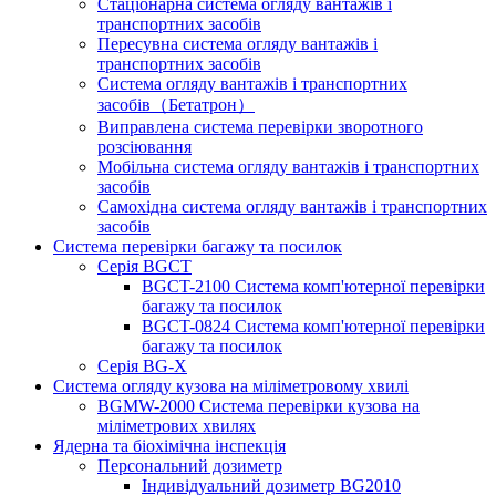
Стаціонарна система огляду вантажів і
транспортних засобів
Пересувна система огляду вантажів і
транспортних засобів
Система огляду вантажів і транспортних
засобів（Бетатрон）
Виправлена ​​система перевірки зворотного
розсіювання
Мобільна система огляду вантажів і транспортних
засобів
Самохідна система огляду вантажів і транспортних
засобів
Система перевірки багажу та посилок
Серія BGCT
BGCT-2100 Система комп'ютерної перевірки
багажу та посилок
BGCT-0824 Система комп'ютерної перевірки
багажу та посилок
Серія BG-X
Система огляду кузова на міліметровому хвилі
BGMW-2000 Система перевірки кузова на
міліметрових хвилях
Ядерна та біохімічна інспекція
Персональний дозиметр
Індивідуальний дозиметр BG2010