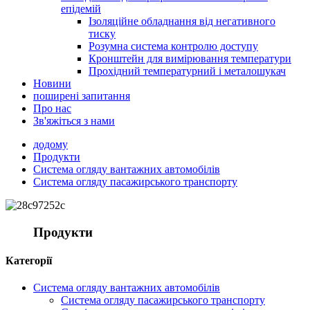
епідемій
Ізоляційне обладнання від негативного
тиску
Розумна система контролю доступу
Кронштейн для вимірювання температури
Прохідний температурний і металошукач
Новини
поширені запитання
Про нас
Зв'яжіться з нами
додому
Продукти
Система огляду вантажних автомобілів
Система огляду пасажирського транспорту
Продукти
Категорії
Система огляду вантажних автомобілів
Система огляду пасажирського транспорту