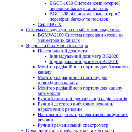
BGCT-1050 Система комп'ютерної
перевірки багажу та посилок
BGCT-0824 Система комп'ютерної
перевірки багажу та посилок
Серія BG-X
Система огляду кузова на міліметровому хвилі
BGMW-2100 Система перевірки кузова на
міліметрових хвилях
Ядерна та біохімічна інспекція
Персональний дозиметр
Індивідуальний дозиметр BG2020
Індивідуальний дозиметр BG2010
Монітор радіаційного порталу для багажного
каналу
Монітор радіаційного порталу для
пішохідного каналу
Монітор радіаційного порталу для каналу
автомобіля
Ручний пристрій ідентифікації радіоізотопів
Ручний детектор вибухових речовин/
наркотичних речовин
Настільний детектор наркотиків і вибухових
речовин
Ручний раманівський спектрометр
Обладнання для профілактики та контролю