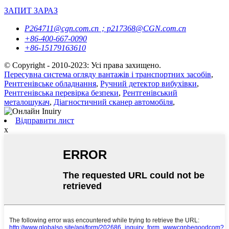
ЗАПИТ ЗАРАЗ
P264711@cgn.com.cn；p217368@CGN.com.cn
+86-400-667-0090
+86-15179163610
© Copyright - 2010-2023: Усі права захищено.
Пересувна система огляду вантажів і транспортних засобів
,
Рентгенівське обладнання
,
Ручний детектор вибухівки
,
Рентгенівська перевірка безпеки
,
Рентгенівський
металошукач
,
Діагностичний сканер автомобіля
,
Відправити лист
x