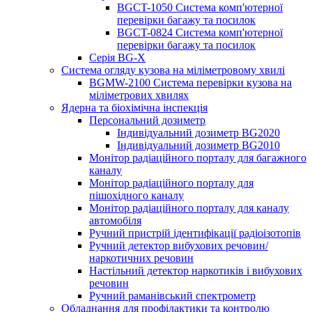
BGCT-1050 Система комп'ютерної
перевірки багажу та посилок
BGCT-0824 Система комп'ютерної
перевірки багажу та посилок
Серія BG-X
Система огляду кузова на міліметровому хвилі
BGMW-2100 Система перевірки кузова на
міліметрових хвилях
Ядерна та біохімічна інспекція
Персональний дозиметр
Індивідуальний дозиметр BG2020
Індивідуальний дозиметр BG2010
Монітор радіаційного порталу для багажного
каналу
Монітор радіаційного порталу для
пішохідного каналу
Монітор радіаційного порталу для каналу
автомобіля
Ручний пристрій ідентифікації радіоізотопів
Ручний детектор вибухових речовин/
наркотичних речовин
Настільний детектор наркотиків і вибухових
речовин
Ручний раманівський спектрометр
Обладнання для профілактики та контролю