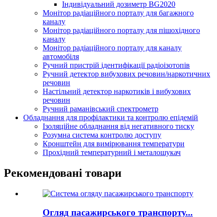
Індивідуальний дозиметр BG2020
Монітор радіаційного порталу для багажного
каналу
Монітор радіаційного порталу для пішохідного
каналу
Монітор радіаційного порталу для каналу
автомобіля
Ручний пристрій ідентифікації радіоізотопів
Ручний детектор вибухових речовин/наркотичних
речовин
Настільний детектор наркотиків і вибухових
речовин
Ручний раманівський спектрометр
Обладнання для профілактики та контролю епідемій
Ізоляційне обладнання від негативного тиску
Розумна система контролю доступу
Кронштейн для вимірювання температури
Прохідний температурний і металошукач
Рекомендовані товари
Огляд пасажирського транспорту...