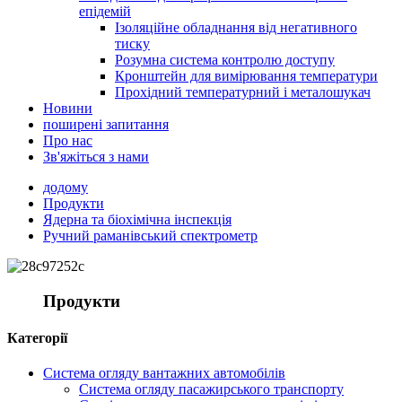
епідемій
Ізоляційне обладнання від негативного
тиску
Розумна система контролю доступу
Кронштейн для вимірювання температури
Прохідний температурний і металошукач
Новини
поширені запитання
Про нас
Зв'яжіться з нами
додому
Продукти
Ядерна та біохімічна інспекція
Ручний раманівський спектрометр
Продукти
Категорії
Система огляду вантажних автомобілів
Система огляду пасажирського транспорту