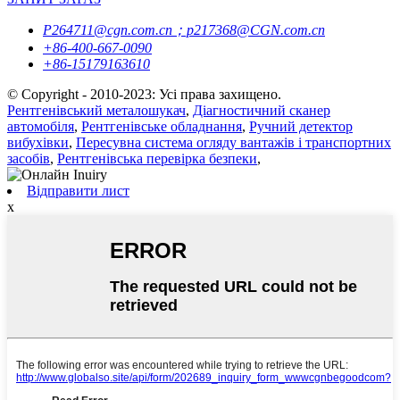
P264711@cgn.com.cn；p217368@CGN.com.cn
+86-400-667-0090
+86-15179163610
© Copyright - 2010-2023: Усі права захищено.
Рентгенівський металошукач
,
Діагностичний сканер
автомобіля
,
Рентгенівське обладнання
,
Ручний детектор
вибухівки
,
Пересувна система огляду вантажів і транспортних
засобів
,
Рентгенівська перевірка безпеки
,
Відправити лист
x