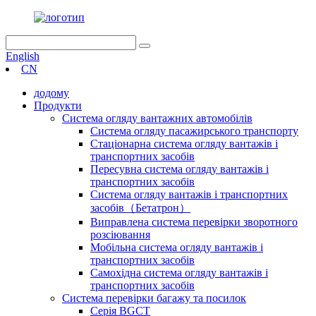
English
CN
додому
Продукти
Система огляду вантажних автомобілів
Система огляду пасажирського транспорту
Стаціонарна система огляду вантажів і
транспортних засобів
Пересувна система огляду вантажів і
транспортних засобів
Система огляду вантажів і транспортних
засобів（Бетатрон）
Виправлена ​​система перевірки зворотного
розсіювання
Мобільна система огляду вантажів і
транспортних засобів
Самохідна система огляду вантажів і
транспортних засобів
Система перевірки багажу та посилок
Серія BGCT