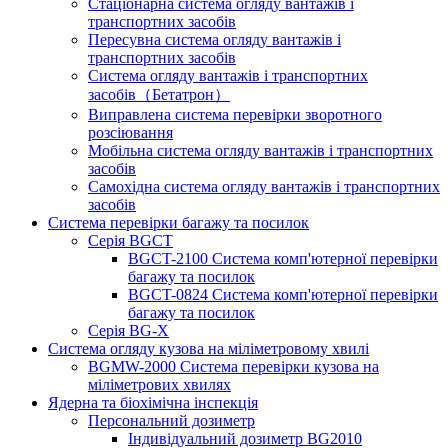
Стаціонарна система огляду вантажів і
транспортних засобів
Пересувна система огляду вантажів і
транспортних засобів
Система огляду вантажів і транспортних
засобів（Бетатрон）
Виправлена ​​система перевірки зворотного
розсіювання
Мобільна система огляду вантажів і транспортних
засобів
Самохідна система огляду вантажів і транспортних
засобів
Система перевірки багажу та посилок
Серія BGCT
BGCT-2100 Система комп'ютерної перевірки
багажу та посилок
BGCT-0824 Система комп'ютерної перевірки
багажу та посилок
Серія BG-X
Система огляду кузова на міліметровому хвилі
BGMW-2000 Система перевірки кузова на
міліметрових хвилях
Ядерна та біохімічна інспекція
Персональний дозиметр
Індивідуальний дозиметр BG2010