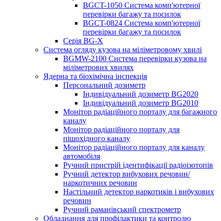
BGCT-1050 Система комп'ютерної
перевірки багажу та посилок
BGCT-0824 Система комп'ютерної
перевірки багажу та посилок
Серія BG-X
Система огляду кузова на міліметровому хвилі
BGMW-2100 Система перевірки кузова на
міліметрових хвилях
Ядерна та біохімічна інспекція
Персональний дозиметр
Індивідуальний дозиметр BG2020
Індивідуальний дозиметр BG2010
Монітор радіаційного порталу для багажного
каналу
Монітор радіаційного порталу для
пішохідного каналу
Монітор радіаційного порталу для каналу
автомобіля
Ручний пристрій ідентифікації радіоізотопів
Ручний детектор вибухових речовин/
наркотичних речовин
Настільний детектор наркотиків і вибухових
речовин
Ручний раманівський спектрометр
Обладнання для профілактики та контролю