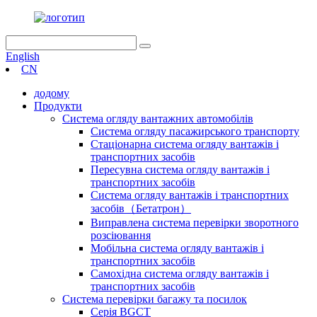
English
CN
додому
Продукти
Система огляду вантажних автомобілів
Система огляду пасажирського транспорту
Стаціонарна система огляду вантажів і
транспортних засобів
Пересувна система огляду вантажів і
транспортних засобів
Система огляду вантажів і транспортних
засобів（Бетатрон）
Виправлена ​​система перевірки зворотного
розсіювання
Мобільна система огляду вантажів і
транспортних засобів
Самохідна система огляду вантажів і
транспортних засобів
Система перевірки багажу та посилок
Серія BGCT