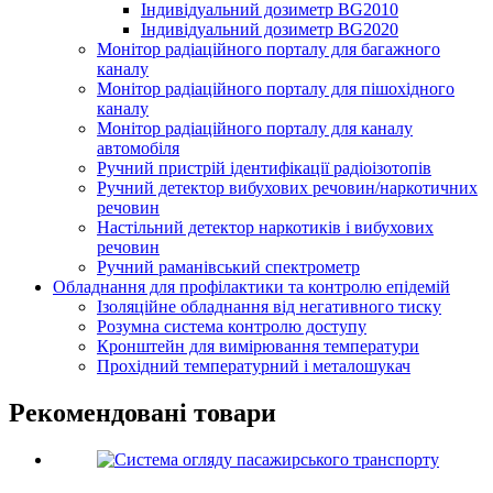
Індивідуальний дозиметр BG2010
Індивідуальний дозиметр BG2020
Монітор радіаційного порталу для багажного
каналу
Монітор радіаційного порталу для пішохідного
каналу
Монітор радіаційного порталу для каналу
автомобіля
Ручний пристрій ідентифікації радіоізотопів
Ручний детектор вибухових речовин/наркотичних
речовин
Настільний детектор наркотиків і вибухових
речовин
Ручний раманівський спектрометр
Обладнання для профілактики та контролю епідемій
Ізоляційне обладнання від негативного тиску
Розумна система контролю доступу
Кронштейн для вимірювання температури
Прохідний температурний і металошукач
Рекомендовані товари