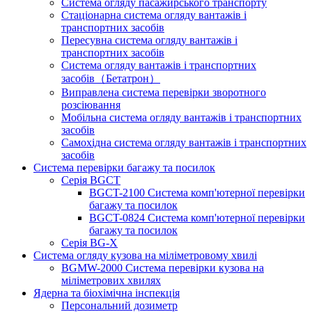
Система огляду пасажирського транспорту
Стаціонарна система огляду вантажів і
транспортних засобів
Пересувна система огляду вантажів і
транспортних засобів
Система огляду вантажів і транспортних
засобів（Бетатрон）
Виправлена ​​система перевірки зворотного
розсіювання
Мобільна система огляду вантажів і транспортних
засобів
Самохідна система огляду вантажів і транспортних
засобів
Система перевірки багажу та посилок
Серія BGCT
BGCT-2100 Система комп'ютерної перевірки
багажу та посилок
BGCT-0824 Система комп'ютерної перевірки
багажу та посилок
Серія BG-X
Система огляду кузова на міліметровому хвилі
BGMW-2000 Система перевірки кузова на
міліметрових хвилях
Ядерна та біохімічна інспекція
Персональний дозиметр