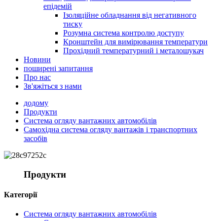
епідемій
Ізоляційне обладнання від негативного
тиску
Розумна система контролю доступу
Кронштейн для вимірювання температури
Прохідний температурний і металошукач
Новини
поширені запитання
Про нас
Зв'яжіться з нами
додому
Продукти
Система огляду вантажних автомобілів
Самохідна система огляду вантажів і транспортних
засобів
Продукти
Категорії
Система огляду вантажних автомобілів