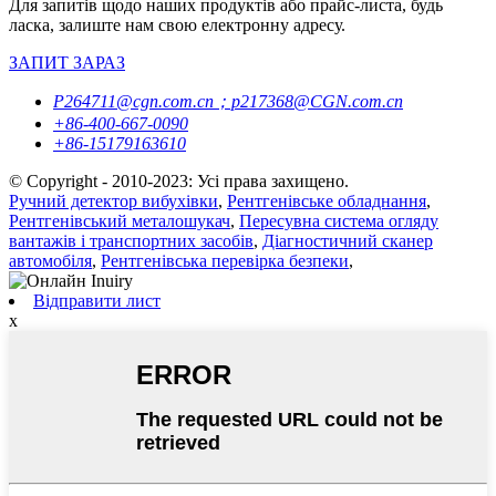
Для запитів щодо наших продуктів або прайс-листа, будь
ласка, залиште нам свою електронну адресу.
ЗАПИТ ЗАРАЗ
P264711@cgn.com.cn；p217368@CGN.com.cn
+86-400-667-0090
+86-15179163610
© Copyright - 2010-2023: Усі права захищено.
Ручний детектор вибухівки
,
Рентгенівське обладнання
,
Рентгенівський металошукач
,
Пересувна система огляду
вантажів і транспортних засобів
,
Діагностичний сканер
автомобіля
,
Рентгенівська перевірка безпеки
,
Відправити лист
x