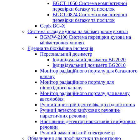
BGCT-1050 Система комп'ютерної
перевірки багажу та посилок
BGCT-0824 Система комп'ютерної
перевірки багажу та посилок
Серія BG-X
Система огляду кузова на міліметровому хвилі
BGMW-2100 Система перевірки кузова на
міліметрових хвилях
Ядерна та біохімічна інспекція
Персональний дозиметр
Індивідуальний дозиметр BG2020
Індивідуальний дозиметр BG2010
Монітор радіаційного порталу для багажного
каналу
Монітор радіаційного порталу для
пішохідного каналу
Монітор радіаційного порталу для каналу
автомобіля
Ручний пристрій ідентифікації радіоізотопів
Ручний детектор вибухових речовин/
наркотичних речовин
Настільний детектор наркотиків і вибухових
речовин
Ручний раманівський спектрометр
Обладнання для профілактики та контролю