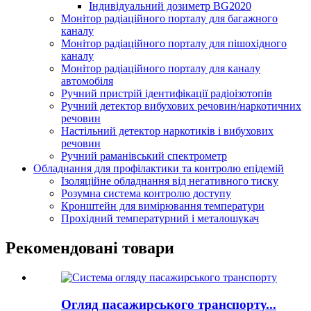
Індивідуальний дозиметр BG2020
Монітор радіаційного порталу для багажного
каналу
Монітор радіаційного порталу для пішохідного
каналу
Монітор радіаційного порталу для каналу
автомобіля
Ручний пристрій ідентифікації радіоізотопів
Ручний детектор вибухових речовин/наркотичних
речовин
Настільний детектор наркотиків і вибухових
речовин
Ручний раманівський спектрометр
Обладнання для профілактики та контролю епідемій
Ізоляційне обладнання від негативного тиску
Розумна система контролю доступу
Кронштейн для вимірювання температури
Прохідний температурний і металошукач
Рекомендовані товари
Огляд пасажирського транспорту...