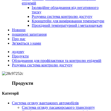
епідемій
Ізоляційне обладнання від негативного
тиску
Розумна система контролю доступу
Кронштейн для вимірювання температури
Прохідний температурний і металошукач
Новини
поширені запитання
Про нас
Зв'яжіться з нами
додому
Продукти
Обладнання для профілактики та контролю епідемій
Розумна система контролю доступу
Продукти
Категорії
Система огляду вантажних автомобілів
Система огляду пасажирського транспорту