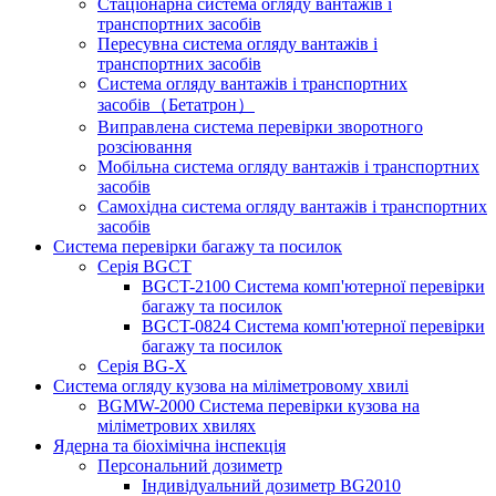
Стаціонарна система огляду вантажів і
транспортних засобів
Пересувна система огляду вантажів і
транспортних засобів
Система огляду вантажів і транспортних
засобів（Бетатрон）
Виправлена ​​система перевірки зворотного
розсіювання
Мобільна система огляду вантажів і транспортних
засобів
Самохідна система огляду вантажів і транспортних
засобів
Система перевірки багажу та посилок
Серія BGCT
BGCT-2100 Система комп'ютерної перевірки
багажу та посилок
BGCT-0824 Система комп'ютерної перевірки
багажу та посилок
Серія BG-X
Система огляду кузова на міліметровому хвилі
BGMW-2000 Система перевірки кузова на
міліметрових хвилях
Ядерна та біохімічна інспекція
Персональний дозиметр
Індивідуальний дозиметр BG2010