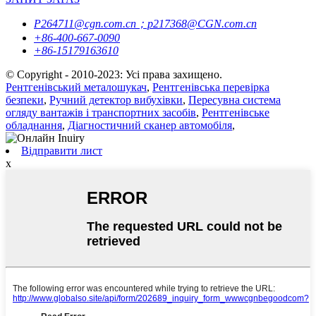
P264711@cgn.com.cn；p217368@CGN.com.cn
+86-400-667-0090
+86-15179163610
© Copyright - 2010-2023: Усі права захищено.
Рентгенівський металошукач
,
Рентгенівська перевірка
безпеки
,
Ручний детектор вибухівки
,
Пересувна система
огляду вантажів і транспортних засобів
,
Рентгенівське
обладнання
,
Діагностичний сканер автомобіля
,
Відправити лист
x