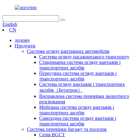
English
CN
додому
Продукти
Система огляду вантажних автомобілів
Система огляду пасажирського транспорту
Стаціонарна система огляду вантажів і
транспортних засобів
Пересувна система огляду вантажів і
транспортних засобів
Система огляду вантажів і транспортних
засобів（Бетатрон）
Виправлена ​​система перевірки зворотного
розсіювання
Мобільна система огляду вантажів і
транспортних засобів
Самохідна система огляду вантажів і
транспортних засобів
Система перевірки багажу та посилок
Серія BGCT