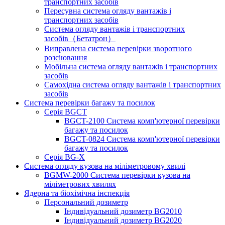
транспортних засобів
Пересувна система огляду вантажів і
транспортних засобів
Система огляду вантажів і транспортних
засобів（Бетатрон）
Виправлена ​​система перевірки зворотного
розсіювання
Мобільна система огляду вантажів і транспортних
засобів
Самохідна система огляду вантажів і транспортних
засобів
Система перевірки багажу та посилок
Серія BGCT
BGCT-2100 Система комп'ютерної перевірки
багажу та посилок
BGCT-0824 Система комп'ютерної перевірки
багажу та посилок
Серія BG-X
Система огляду кузова на міліметровому хвилі
BGMW-2000 Система перевірки кузова на
міліметрових хвилях
Ядерна та біохімічна інспекція
Персональний дозиметр
Індивідуальний дозиметр BG2010
Індивідуальний дозиметр BG2020