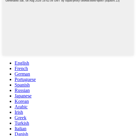
English
French
German
Portuguese
Spanish
Russian
Japanese
Korean
Arabic
Irish
Greek
Turkish
Italian
Danish