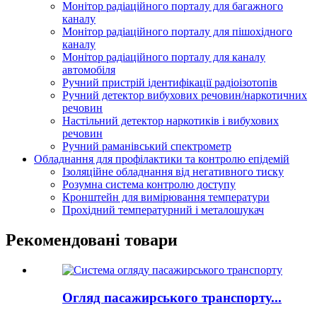
Монітор радіаційного порталу для багажного
каналу
Монітор радіаційного порталу для пішохідного
каналу
Монітор радіаційного порталу для каналу
автомобіля
Ручний пристрій ідентифікації радіоізотопів
Ручний детектор вибухових речовин/наркотичних
речовин
Настільний детектор наркотиків і вибухових
речовин
Ручний раманівський спектрометр
Обладнання для профілактики та контролю епідемій
Ізоляційне обладнання від негативного тиску
Розумна система контролю доступу
Кронштейн для вимірювання температури
Прохідний температурний і металошукач
Рекомендовані товари
Огляд пасажирського транспорту...