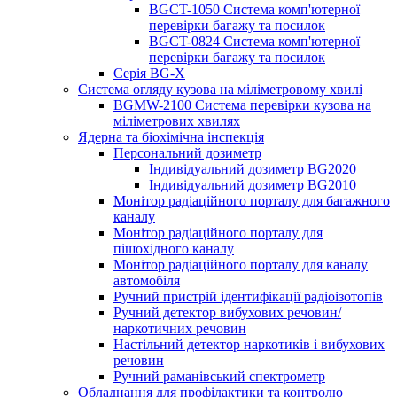
BGCT-1050 Система комп'ютерної
перевірки багажу та посилок
BGCT-0824 Система комп'ютерної
перевірки багажу та посилок
Серія BG-X
Система огляду кузова на міліметровому хвилі
BGMW-2100 Система перевірки кузова на
міліметрових хвилях
Ядерна та біохімічна інспекція
Персональний дозиметр
Індивідуальний дозиметр BG2020
Індивідуальний дозиметр BG2010
Монітор радіаційного порталу для багажного
каналу
Монітор радіаційного порталу для
пішохідного каналу
Монітор радіаційного порталу для каналу
автомобіля
Ручний пристрій ідентифікації радіоізотопів
Ручний детектор вибухових речовин/
наркотичних речовин
Настільний детектор наркотиків і вибухових
речовин
Ручний раманівський спектрометр
Обладнання для профілактики та контролю