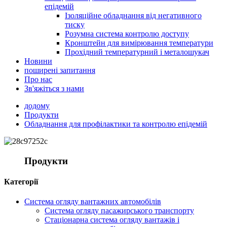
епідемій
Ізоляційне обладнання від негативного
тиску
Розумна система контролю доступу
Кронштейн для вимірювання температури
Прохідний температурний і металошукач
Новини
поширені запитання
Про нас
Зв'яжіться з нами
додому
Продукти
Обладнання для профілактики та контролю епідемій
Продукти
Категорії
Система огляду вантажних автомобілів
Система огляду пасажирського транспорту
Стаціонарна система огляду вантажів і