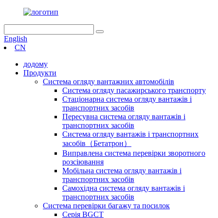
English
CN
додому
Продукти
Система огляду вантажних автомобілів
Система огляду пасажирського транспорту
Стаціонарна система огляду вантажів і
транспортних засобів
Пересувна система огляду вантажів і
транспортних засобів
Система огляду вантажів і транспортних
засобів（Бетатрон）
Виправлена ​​система перевірки зворотного
розсіювання
Мобільна система огляду вантажів і
транспортних засобів
Самохідна система огляду вантажів і
транспортних засобів
Система перевірки багажу та посилок
Серія BGCT