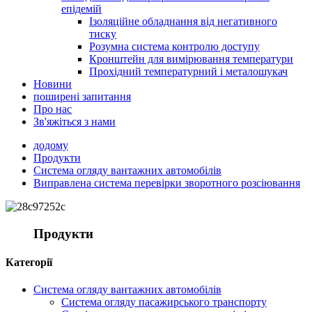
епідемій
Ізоляційне обладнання від негативного
тиску
Розумна система контролю доступу
Кронштейн для вимірювання температури
Прохідний температурний і металошукач
Новини
поширені запитання
Про нас
Зв'яжіться з нами
додому
Продукти
Система огляду вантажних автомобілів
Виправлена ​​система перевірки зворотного розсіювання
Продукти
Категорії
Система огляду вантажних автомобілів
Система огляду пасажирського транспорту