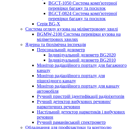
BGCT-1050 Система комп'ютерної
перевірки багажу та посилок
BGCT-0824 Система комп'ютерної
перевірки багажу та посилок
Серія BG-X
Система огляду кузова на міліметровому хвилі
BGMW-2100 Система перевірки кузова на
міліметрових хвилях
Ядерна та біохімічна інспекція
Персональний дозиметр
Індивідуальний дозиметр BG2020
Індивідуальний дозиметр BG2010
Монітор радіаційного порталу для багажного
каналу
Монітор радіаційного порталу для
пішохідного каналу
Монітор радіаційного порталу для каналу
автомобіля
Ручний пристрій ідентифікації радіоізотопів
Ручний детектор вибухових речовин/
наркотичних речовин
Настільний детектор наркотиків і вибухових
речовин
Ручний раманівський спектрометр
Обладнання для профілактики та контролю