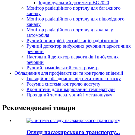
Індивідуальний дозиметр BG2020
Монітор радіаційного порталу для багажного
каналу
Монітор радіаційного порталу для пішохідного
каналу
Монітор радіаційного порталу для каналу
автомобіля
Ручний пристрій ідентифікації радіоізотопів
Ручний детектор вибухових речовин/наркотичних
речовин
Настільний детектор наркотиків і вибухових
речовин
Ручний раманівський спектрометр
Обладнання для профілактики та контролю епідемій
Ізоляційне обладнання від негативного тиску
Розумна система контролю доступу
Кронштейн для вимірювання температури
Прохідний температурний і металошукач
Рекомендовані товари
Огляд пасажирського транспорту...