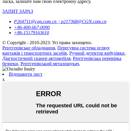
ласка, залиште нам свою електронну адресу.
ЗАПИТ ЗАРАЗ
P264711@cgn.com.cn；p217368@CGN.com.cn
+86-400-667-0090
+86-15179163610
© Copyright - 2010-2023: Усі права захищено.
Рентгенівське обладнання
,
Пересувна система огляду
вантажів і транспортних засобів
,
Ручний детектор вибухівки
,
Діагностичний сканер автомобіля
,
Рентгенівська перевірка
безпеки
,
Рентгенівський металошукач
,
Відправити лист
x