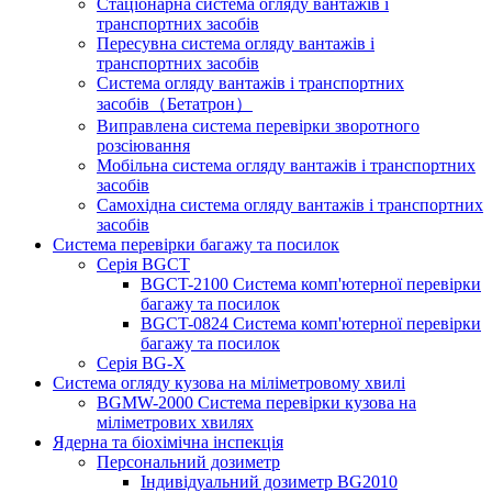
Стаціонарна система огляду вантажів і
транспортних засобів
Пересувна система огляду вантажів і
транспортних засобів
Система огляду вантажів і транспортних
засобів（Бетатрон）
Виправлена ​​система перевірки зворотного
розсіювання
Мобільна система огляду вантажів і транспортних
засобів
Самохідна система огляду вантажів і транспортних
засобів
Система перевірки багажу та посилок
Серія BGCT
BGCT-2100 Система комп'ютерної перевірки
багажу та посилок
BGCT-0824 Система комп'ютерної перевірки
багажу та посилок
Серія BG-X
Система огляду кузова на міліметровому хвилі
BGMW-2000 Система перевірки кузова на
міліметрових хвилях
Ядерна та біохімічна інспекція
Персональний дозиметр
Індивідуальний дозиметр BG2010