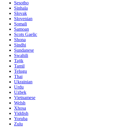
Sesotho
Sinhala
Slovak
Slovenian
Somali
Samoan
Scots Gaelic
Shona
Sindhi
Sundanese
Swahili
Tajik
Tamil
Telugu
Thai
Ukrainian
Urdu
Uzbek
Vietnamese
Welsh
Xhosa
Yiddish
Yoruba
Zulu