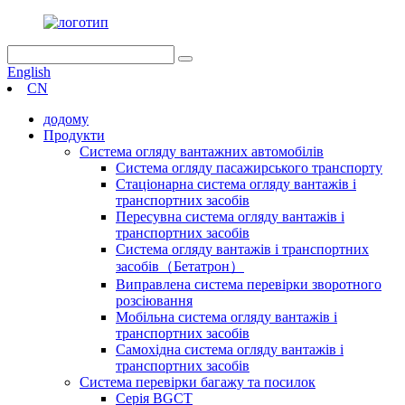
English
CN
додому
Продукти
Система огляду вантажних автомобілів
Система огляду пасажирського транспорту
Стаціонарна система огляду вантажів і
транспортних засобів
Пересувна система огляду вантажів і
транспортних засобів
Система огляду вантажів і транспортних
засобів（Бетатрон）
Виправлена ​​система перевірки зворотного
розсіювання
Мобільна система огляду вантажів і
транспортних засобів
Самохідна система огляду вантажів і
транспортних засобів
Система перевірки багажу та посилок
Серія BGCT