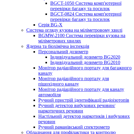
BGCT-1050 Система комп'ютерної
перевірки багажу та посилок
BGCT-0824 Система комп'ютерної
перевірки багажу та посилок
Серія BG-X
Система огляду кузова на міліметровому хвилі
BGMW-2100 Система перевірки кузова на
міліметрових хвилях
Ядерна та біохімічна інспекція
Персональний дозиметр
Індивідуальний дозиметр BG2020
Індивідуальний дозиметр BG2010
Монітор радіаційного порталу для багажного
каналу
Монітор радіаційного порталу для
пішохідного каналу
Монітор радіаційного порталу для каналу
автомобіля
Ручний пристрій ідентифікації радіоізотопів
Ручний детектор вибухових речовин/
наркотичних речовин
Настільний детектор наркотиків і вибухових
речовин
Ручний раманівський спектрометр
Обладнання для профілактики та контролю