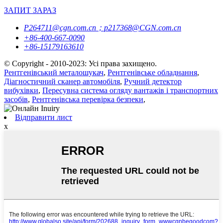
ЗАПИТ ЗАРАЗ
P264711@cgn.com.cn；p217368@CGN.com.cn
+86-400-667-0090
+86-15179163610
© Copyright - 2010-2023: Усі права захищено.
Рентгенівський металошукач
,
Рентгенівське обладнання
,
Діагностичний сканер автомобіля
,
Ручний детектор
вибухівки
,
Пересувна система огляду вантажів і транспортних
засобів
,
Рентгенівська перевірка безпеки
,
Відправити лист
x