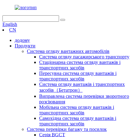
English
CN
додому
Продукти
Система огляду вантажних автомобілів
Система огляду пасажирського транспорту
Стаціонарна система огляду вантажів і
транспортних засобів
Пересувна система огляду вантажів і
транспортних засобів
Система огляду вантажів і транспортних
засобів（Бетатрон）
Виправлена ​​система перевірки зворотного
розсіювання
Мобільна система огляду вантажів і
транспортних засобів
Самохідна система огляду вантажів і
транспортних засобів
Система перевірки багажу та посилок
Серія BGCT