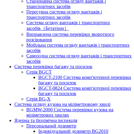
Стаціонарна система огляду вантажів і
транспортних засобів
Пересувна система огляду вантажів і
транспортних засобів
Система огляду вантажів і транспортних
засобів（Бетатрон）
Виправлена ​​система перевірки зворотного
розсіювання
Мобільна система огляду вантажів і транспортних
засобів
Самохідна система огляду вантажів і транспортних
засобів
Система перевірки багажу та посилок
Серія BGCT
BGCT-2100 Система комп'ютерної перевірки
багажу та посилок
BGCT-0824 Система комп'ютерної перевірки
багажу та посилок
Серія BG-X
Система огляду кузова на міліметровому хвилі
BGMW-2000 Система перевірки кузова на
міліметрових хвилях
Ядерна та біохімічна інспекція
Персональний дозиметр
Індивідуальний дозиметр BG2010