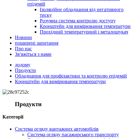
епідемій
Ізоляційне обладнання від негативного
тиску
Розумна система контролю доступу
Кронштейн для вимірювання температури
Прохідний температурний і металошукач
Новини
поширені запитання
Про нас
Зв'яжіться з нами
додому
Продукти
Обладнання для профілактики та контролю епідемій
Кронштейн для вимірювання температури
Продукти
Категорії
Система огляду вантажних автомобілів
Система огляду пасажирського транспорту