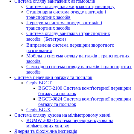
Система огляду вантажних автомобілів
Система огляду пасажирського транспорту
Стаціонарна система огляду вантажів і
транспортних засобів
Пересувна система огляду вантажів і
транспортних засобів
Система огляду вантажів і транспортних
засобів（Бетатрон）
Виправлена ​​система перевірки зворотного
розсіювання
Мобільна система огляду вантажів і транспортних
засобів
Самохідна система огляду вантажів і транспортних
засобів
Система перевірки багажу та посилок
Серія BGCT
BGCT-2100 Система комп'ютерної перевірки
багажу та посилок
BGCT-0824 Система комп'ютерної перевірки
багажу та посилок
Серія BG-X
Система огляду кузова на міліметровому хвилі
BGMW-2000 Система перевірки кузова на
міліметрових хвилях
Ядерна та біохімічна інспекція