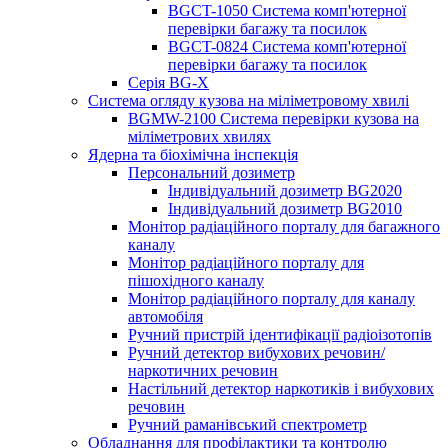
BGCT-1050 Система комп'ютерної
перевірки багажу та посилок
BGCT-0824 Система комп'ютерної
перевірки багажу та посилок
Серія BG-X
Система огляду кузова на міліметровому хвилі
BGMW-2100 Система перевірки кузова на
міліметрових хвилях
Ядерна та біохімічна інспекція
Персональний дозиметр
Індивідуальний дозиметр BG2020
Індивідуальний дозиметр BG2010
Монітор радіаційного порталу для багажного
каналу
Монітор радіаційного порталу для
пішохідного каналу
Монітор радіаційного порталу для каналу
автомобіля
Ручний пристрій ідентифікації радіоізотопів
Ручний детектор вибухових речовин/
наркотичних речовин
Настільний детектор наркотиків і вибухових
речовин
Ручний раманівський спектрометр
Обладнання для профілактики та контролю