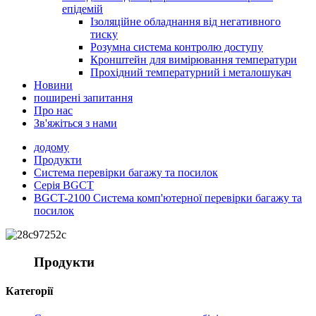
епідемій
Ізоляційне обладнання від негативного
тиску
Розумна система контролю доступу
Кронштейн для вимірювання температури
Прохідний температурний і металошукач
Новини
поширені запитання
Про нас
Зв'яжіться з нами
додому
Продукти
Система перевірки багажу та посилок
Серія BGCT
BGCT-2100 Система комп'ютерної перевірки багажу та
посилок
Продукти
Категорії