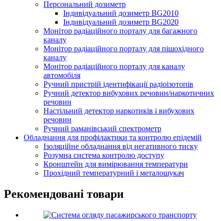
Персональний дозиметр
Індивідуальний дозиметр BG2010
Індивідуальний дозиметр BG2020
Монітор радіаційного порталу для багажного
каналу
Монітор радіаційного порталу для пішохідного
каналу
Монітор радіаційного порталу для каналу
автомобіля
Ручний пристрій ідентифікації радіоізотопів
Ручний детектор вибухових речовин/наркотичних
речовин
Настільний детектор наркотиків і вибухових
речовин
Ручний раманівський спектрометр
Обладнання для профілактики та контролю епідемій
Ізоляційне обладнання від негативного тиску
Розумна система контролю доступу
Кронштейн для вимірювання температури
Прохідний температурний і металошукач
Рекомендовані товари