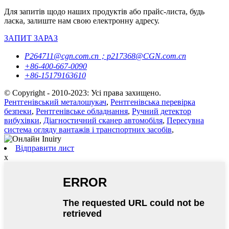
Для запитів щодо наших продуктів або прайс-листа, будь
ласка, залиште нам свою електронну адресу.
ЗАПИТ ЗАРАЗ
P264711@cgn.com.cn；p217368@CGN.com.cn
+86-400-667-0090
+86-15179163610
© Copyright - 2010-2023: Усі права захищено.
Рентгенівський металошукач
,
Рентгенівська перевірка
безпеки
,
Рентгенівське обладнання
,
Ручний детектор
вибухівки
,
Діагностичний сканер автомобіля
,
Пересувна
система огляду вантажів і транспортних засобів
,
Відправити лист
x