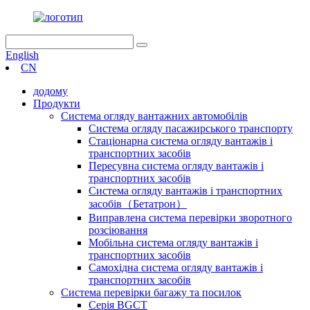
English
CN
додому
Продукти
Система огляду вантажних автомобілів
Система огляду пасажирського транспорту
Стаціонарна система огляду вантажів і
транспортних засобів
Пересувна система огляду вантажів і
транспортних засобів
Система огляду вантажів і транспортних
засобів（Бетатрон）
Виправлена ​​система перевірки зворотного
розсіювання
Мобільна система огляду вантажів і
транспортних засобів
Самохідна система огляду вантажів і
транспортних засобів
Система перевірки багажу та посилок
Серія BGCT