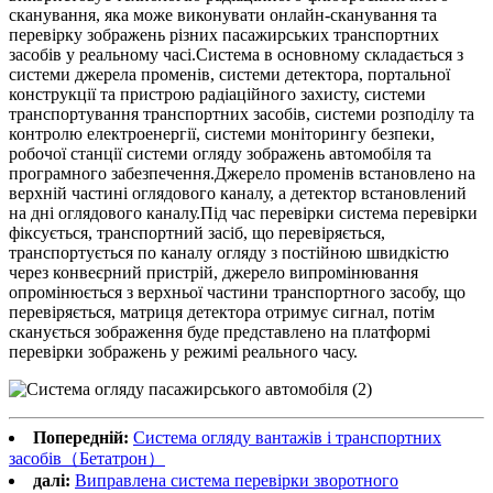
сканування, яка може виконувати онлайн-сканування та
перевірку зображень різних пасажирських транспортних
засобів у реальному часі.Система в основному складається з
системи джерела променів, системи детектора, портальної
конструкції та пристрою радіаційного захисту, системи
транспортування транспортних засобів, системи розподілу та
контролю електроенергії, системи моніторингу безпеки,
робочої станції системи огляду зображень автомобіля та
програмного забезпечення.Джерело променів встановлено на
верхній частині оглядового каналу, а детектор встановлений
на дні оглядового каналу.Під час перевірки система перевірки
фіксується, транспортний засіб, що перевіряється,
транспортується по каналу огляду з постійною швидкістю
через конвеєрний пристрій, джерело випромінювання
опромінюється з верхньої частини транспортного засобу, що
перевіряється, матриця детектора отримує сигнал, потім
сканується зображення буде представлено на платформі
перевірки зображень у режимі реального часу.
Попередній:
Система огляду вантажів і транспортних
засобів（Бетатрон）
далі:
Виправлена ​​система перевірки зворотного