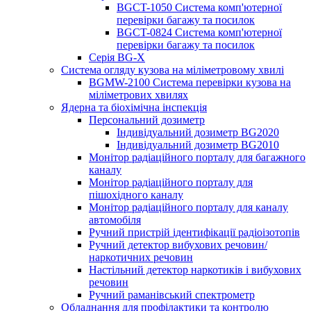
BGCT-1050 Система комп'ютерної
перевірки багажу та посилок
BGCT-0824 Система комп'ютерної
перевірки багажу та посилок
Серія BG-X
Система огляду кузова на міліметровому хвилі
BGMW-2100 Система перевірки кузова на
міліметрових хвилях
Ядерна та біохімічна інспекція
Персональний дозиметр
Індивідуальний дозиметр BG2020
Індивідуальний дозиметр BG2010
Монітор радіаційного порталу для багажного
каналу
Монітор радіаційного порталу для
пішохідного каналу
Монітор радіаційного порталу для каналу
автомобіля
Ручний пристрій ідентифікації радіоізотопів
Ручний детектор вибухових речовин/
наркотичних речовин
Настільний детектор наркотиків і вибухових
речовин
Ручний раманівський спектрометр
Обладнання для профілактики та контролю