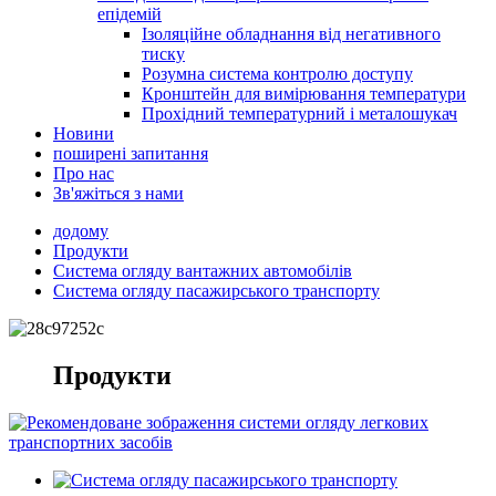
епідемій
Ізоляційне обладнання від негативного
тиску
Розумна система контролю доступу
Кронштейн для вимірювання температури
Прохідний температурний і металошукач
Новини
поширені запитання
Про нас
Зв'яжіться з нами
додому
Продукти
Система огляду вантажних автомобілів
Система огляду пасажирського транспорту
Продукти