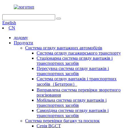
English
CN
додому
Продукти
Система огляду вантажних автомобілів
Система огляду пасажирського транспорту
Стаціонарна система огляду вантажів і
транспортних засобів
Пересувна система огляду вантажів і
транспортних засобів
Система огляду вантажів і транспортних
засобів（Бетатрон）
Виправлена ​​система перевірки зворотного
розсіювання
Мобільна система огляду вантажів і
транспортних засобів
Самохідна система огляду вантажів і
транспортних засобів
Система перевірки багажу та посилок
Серія BGCT