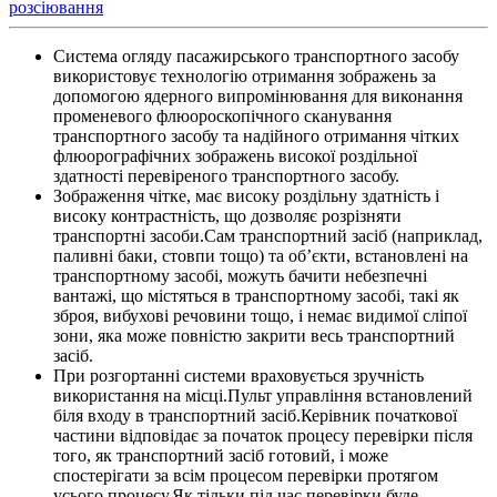
розсіювання
Система огляду пасажирського транспортного засобу
використовує технологію отримання зображень за
допомогою ядерного випромінювання для виконання
променевого флюороскопічного сканування
транспортного засобу та надійного отримання чітких
флюорографічних зображень високої роздільної
здатності перевіреного транспортного засобу.
Зображення чітке, має високу роздільну здатність і
високу контрастність, що дозволяє розрізняти
транспортні засоби.Сам транспортний засіб (наприклад,
паливні баки, стовпи тощо) та об’єкти, встановлені на
транспортному засобі, можуть бачити небезпечні
вантажі, що містяться в транспортному засобі, такі як
зброя, вибухові речовини тощо, і немає видимої сліпої
зони, яка може повністю закрити весь транспортний
засіб.
При розгортанні системи враховується зручність
використання на місці.Пульт управління встановлений
біля входу в транспортний засіб.Керівник початкової
частини відповідає за початок процесу перевірки після
того, як транспортний засіб готовий, і може
спостерігати за всім процесом перевірки протягом
усього процесу.Як тільки під час перевірки буде