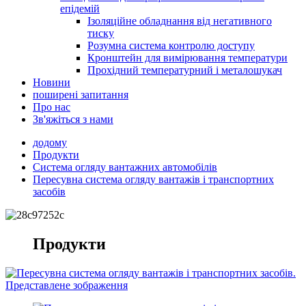
епідемій
Ізоляційне обладнання від негативного
тиску
Розумна система контролю доступу
Кронштейн для вимірювання температури
Прохідний температурний і металошукач
Новини
поширені запитання
Про нас
Зв'яжіться з нами
додому
Продукти
Система огляду вантажних автомобілів
Пересувна система огляду вантажів і транспортних
засобів
Продукти