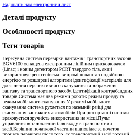
Надішліть нам електронний лист
Деталі продукту
Особливості продукту
Теги товарів
Пересувна система перевірки вантажів і транспортних засобів
BGV6100 оснащена електронним лінійним прискорювачем
(Linac) і новим детектором PCRT твердого тіла, який
використовує рентгенівське випромінювання з подвійною
енергією та розширені алгоритми ідентифікації матеріалів для
досягнення перспективного сканування та зображення
вантажу та транспортного засобу, ідентифікації контрабандних
товарів.Система має два режими роботи: режим проїзду та
режим мобільного сканування.У режимі мобільного
сканування система рухається по наземній рейці для
сканування вантажних автомобілів.При розгортанні системи
враховується зручність використання на місці.Пульт
управління встановлений біля входу в транспортний
засіб.Керівник початкової частини відповідає за початок
процесу перевірки після того, як транспортний засіб готовий,