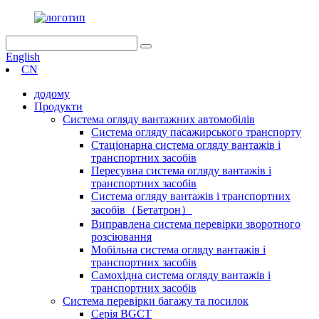
English
CN
додому
Продукти
Система огляду вантажних автомобілів
Система огляду пасажирського транспорту
Стаціонарна система огляду вантажів і
транспортних засобів
Пересувна система огляду вантажів і
транспортних засобів
Система огляду вантажів і транспортних
засобів（Бетатрон）
Виправлена ​​система перевірки зворотного
розсіювання
Мобільна система огляду вантажів і
транспортних засобів
Самохідна система огляду вантажів і
транспортних засобів
Система перевірки багажу та посилок
Серія BGCT