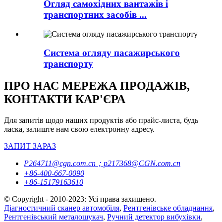
Огляд самохідних вантажів і
транспортних засобів ...
Система огляду пасажирського
транспорту
ПРО НАС МЕРЕЖА ПРОДАЖІВ,
КОНТАКТИ КАР'ЄРА
Для запитів щодо наших продуктів або прайс-листа, будь
ласка, залиште нам свою електронну адресу.
ЗАПИТ ЗАРАЗ
P264711@cgn.com.cn；p217368@CGN.com.cn
+86-400-667-0090
+86-15179163610
© Copyright - 2010-2023: Усі права захищено.
Діагностичний сканер автомобіля
,
Рентгенівське обладнання
,
Рентгенівський металошукач
,
Ручний детектор вибухівки
,