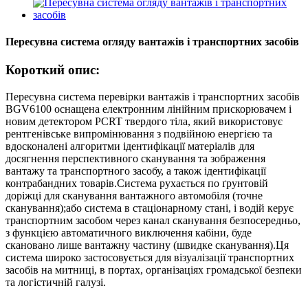
Пересувна система огляду вантажів і транспортних засобів
Короткий опис:
Пересувна система перевірки вантажів і транспортних засобів
BGV6100 оснащена електронним лінійним прискорювачем і
новим детектором PCRT твердого тіла, який використовує
рентгенівське випромінювання з подвійною енергією та
вдосконалені алгоритми ідентифікації матеріалів для
досягнення перспективного сканування та зображення
вантажу та транспортного засобу, а також ідентифікації
контрабандних товарів.Система рухається по ґрунтовій
доріжці для сканування вантажного автомобіля (точне
сканування);або система в стаціонарному стані, і водій керує
транспортним засобом через канал сканування безпосередньо,
з функцією автоматичного виключення кабіни, буде
скановано лише вантажну частину (швидке сканування).Ця
система широко застосовується для візуалізації транспортних
засобів на митниці, в портах, організаціях громадської безпеки
та логістичній галузі.