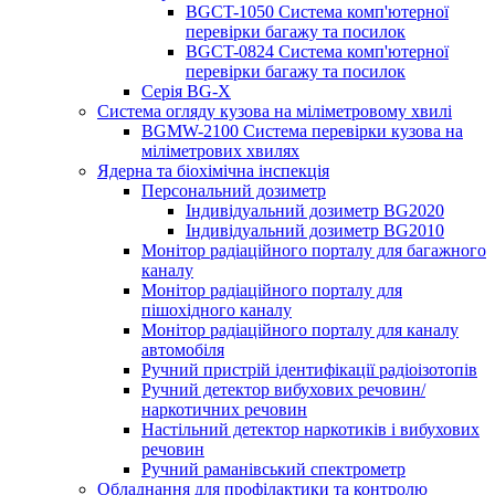
BGCT-1050 Система комп'ютерної
перевірки багажу та посилок
BGCT-0824 Система комп'ютерної
перевірки багажу та посилок
Серія BG-X
Система огляду кузова на міліметровому хвилі
BGMW-2100 Система перевірки кузова на
міліметрових хвилях
Ядерна та біохімічна інспекція
Персональний дозиметр
Індивідуальний дозиметр BG2020
Індивідуальний дозиметр BG2010
Монітор радіаційного порталу для багажного
каналу
Монітор радіаційного порталу для
пішохідного каналу
Монітор радіаційного порталу для каналу
автомобіля
Ручний пристрій ідентифікації радіоізотопів
Ручний детектор вибухових речовин/
наркотичних речовин
Настільний детектор наркотиків і вибухових
речовин
Ручний раманівський спектрометр
Обладнання для профілактики та контролю